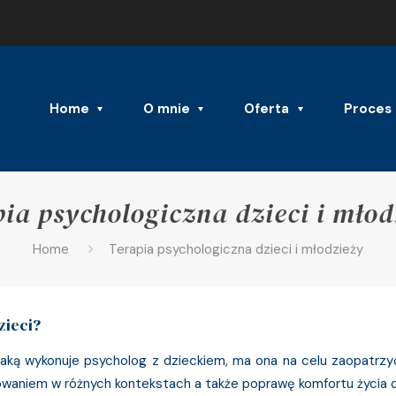
Home
O mnie
Oferta
Proces 
pia psychologiczna dzieci i młod
Home
Terapia psychologiczna dzieci i młodzieży
zieci?
 jaką wykonuje psycholog z dzieckiem, ma ona na celu zaopatrz
owaniem w różnych kontekstach a także poprawę komfortu życia d